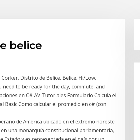
e belice
orker, Distrito de Belice, Belice. Hi/Low,
ou need to be ready for the day, commute, and
caciones en C# AV Tutoriales Formulario Calcula el
l Basic Como calcular el promedio en c# (con
 soberano de América ubicado en el extremo noreste
 en una monarquía constitucional parlamentaria,
de Estado y es representada en el país por un