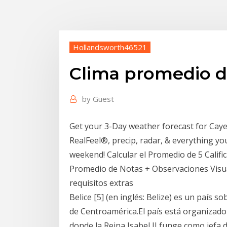
Hollandsworth46521
Clima promedio d
by
Guest
Get your 3-Day weather forecast for Caye C
RealFeel®, precip, radar, & everything y
weekend! Calcular el Promedio de 5 Califi
Promedio de Notas + Observaciones Visua
requisitos extras
Belice [5] (en inglés: Belize) es un país
de Centroamérica.El país está organizado
donde la Reina Isabel II funge como jefa 